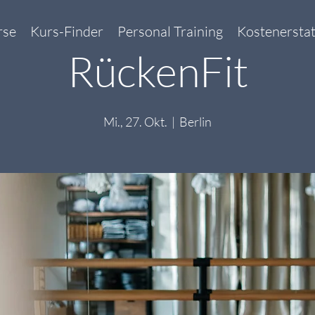
rse
Kurs-Finder
Personal Training
Kostenersta
RückenFit
Mi., 27. Okt.
  |  
Berlin