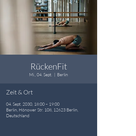
RückenFit
Mi., 04. Sept.
  |  
Berlin
Zeit & Ort
04. Sept. 2030, 18:00 – 19:00
Berlin, Hönower Str. 108, 12623 Berlin,
Deutschland