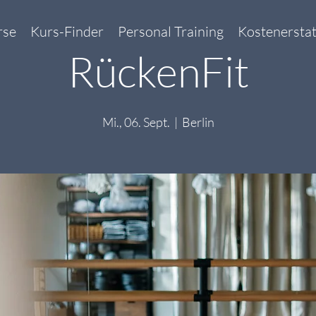
rse
Kurs-Finder
Personal Training
Kostenersta
RückenFit
Mi., 06. Sept.
  |  
Berlin