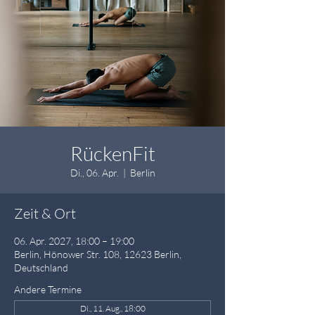
RückenFit
Di., 06. Apr.
  |  
Berlin
Zeit & Ort
06. Apr. 2027, 18:00 – 19:00
Berlin, Hönower Str. 108, 12623 Berlin,
Deutschland
Andere Termine
Di., 11. Aug., 18:00