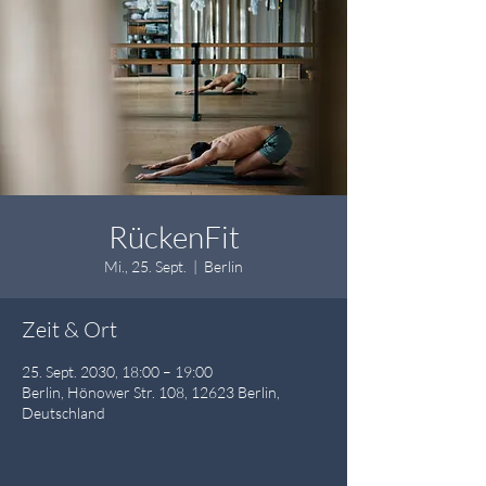
RückenFit
Mi., 25. Sept.
  |  
Berlin
Zeit & Ort
25. Sept. 2030, 18:00 – 19:00
Berlin, Hönower Str. 108, 12623 Berlin,
Deutschland