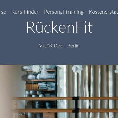
rse
Kurs-Finder
Personal Training
Kostenersta
RückenFit
Mi., 08. Dez.
  |  
Berlin