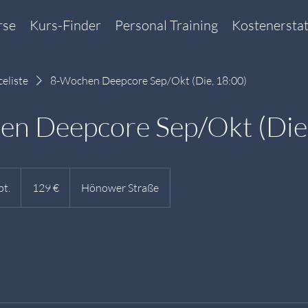
rse
Kurs-Finder
Personal Training
Kostenersta
celiste
8-Wochen Deepcore Sep/Okt (Die, 18:00)
n Deepcore Sep/Okt (Die,
129
Euro
pt.
B
129 €
Hönower Straße
e
g
i
n
n
t
a