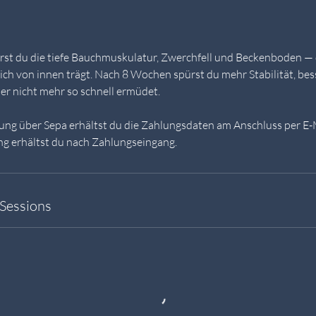
m
:
1
erst du die tiefe Bauchmuskulatur, Zwerchfell und Beckenboden —
.
ich von innen trägt. Nach 8 Wochen spürst du mehr Stabilität, be
S
er nicht mehr so schnell ermüdet.
e
p
ng über Sepa erhältst du die Zahlungsdaten am Anschluss per E-M
t
g erhältst du nach Zahlungseingang.
.
Sessions