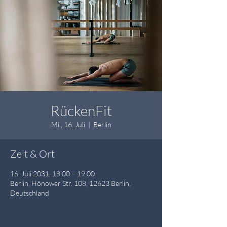
RückenFit
Mi., 16. Juli
  |  
Berlin
Zeit & Ort
16. Juli 2031, 18:00 – 19:00
Berlin, Hönower Str. 108, 12623 Berlin,
Deutschland