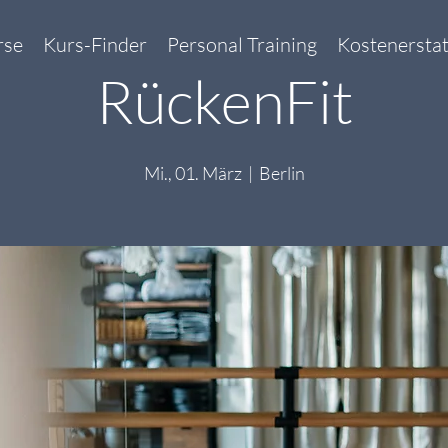
rse
Kurs-Finder
Personal Training
Kostenersta
RückenFit
Mi., 01. März
  |  
Berlin