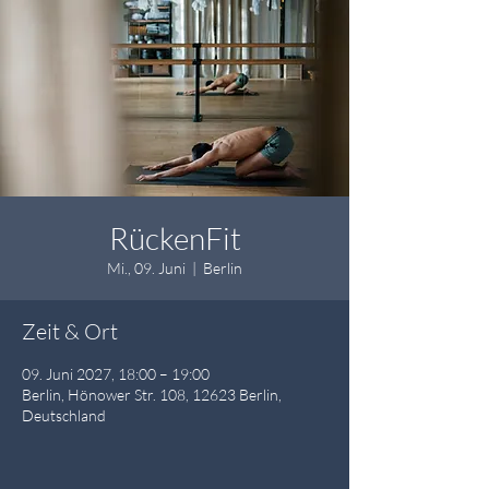
RückenFit
Mi., 09. Juni
  |  
Berlin
Zeit & Ort
09. Juni 2027, 18:00 – 19:00
Berlin, Hönower Str. 108, 12623 Berlin,
Deutschland