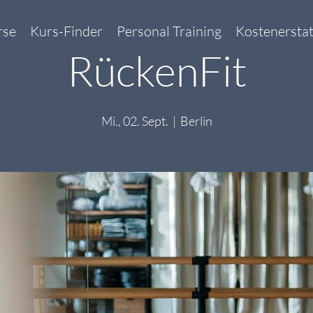
rse
Kurs-Finder
Personal Training
Kostenersta
RückenFit
Mi., 02. Sept.
  |  
Berlin