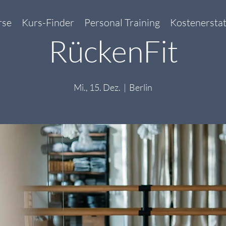
rse
Kurs-Finder
Personal Training
Kostenersta
RückenFit
Mi., 15. Dez.
  |  
Berlin