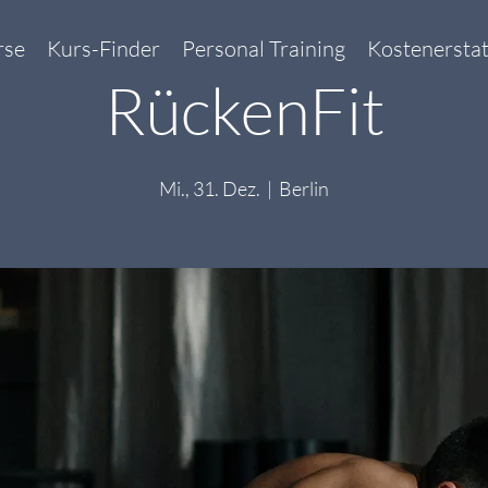
rse
Kurs-Finder
Personal Training
Kostenersta
RückenFit
Mi., 31. Dez.
  |  
Berlin