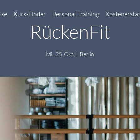
rse
Kurs-Finder
Personal Training
Kostenersta
RückenFit
Mi., 25. Okt.
  |  
Berlin