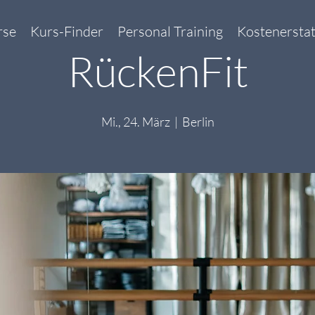
rse
Kurs-Finder
Personal Training
Kostenersta
RückenFit
Mi., 24. März
  |  
Berlin