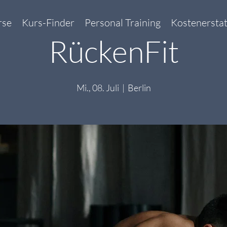
rse
Kurs-Finder
Personal Training
Kostenersta
RückenFit
Mi., 08. Juli
  |  
Berlin